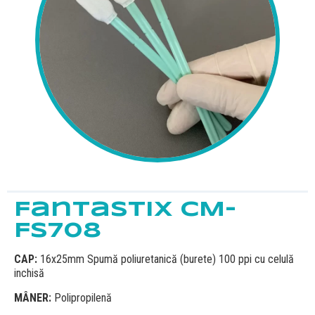
Fantastix CM-
FS708
CAP:
16x25mm Spumă poliuretanică (burete) 100 ppi cu celulă
inchisă
MÂNER:
Polipropilenă