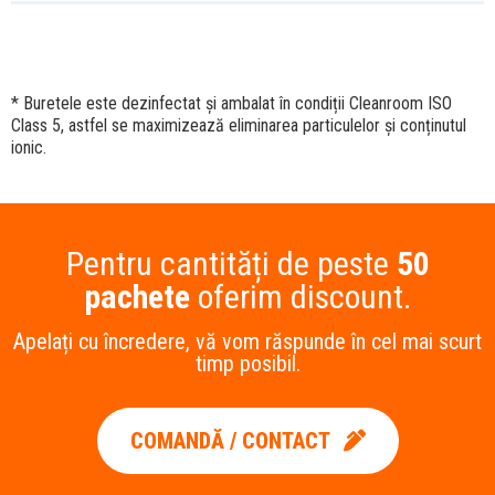
* Buretele este dezinfectat și ambalat în condiții Cleanroom ISO
Class 5, astfel se maximizează eliminarea particulelor și conținutul
ionic.
Pentru cantități de peste
50
pachete
oferim discount.
Apelați cu încredere, vă vom răspunde în cel mai scurt
timp posibil.
COMANDĂ / CONTACT