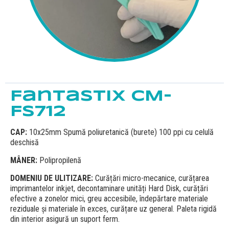
Fantastix CM-
FS712
CAP:
10x25mm Spumă poliuretanică (burete) 100 ppi cu celulă
deschisă
MÂNER:
Polipropilenă
DOMENIU DE ULITIZARE:
Curățări micro-mecanice, curățarea
imprimantelor inkjet, decontaminare unități Hard Disk, curățări
efective a zonelor mici, greu accesibile, îndepărtare materiale
reziduale și materiale în exces, curățare uz general. Paleta rigidă
din interior asigură un suport ferm.