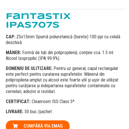
Fantastix
IPAS707S
CAP:
25x15mm Spumă poliuretanică (burete) 100 ppi cu celulă
deschisă
MÂNER:
Formă de tub din polipropilenă, conține cca. 1.5 ml
Alcool Izopropilic (IPA 99.9%).
DOMENIU DE ULITIZARE:
Pentru uz general, capul rectangular
este perfect pentru curatarea suprafetelor. Mânerul din
polipropilena umplut cu alcool este foarte util și ușor de utilizat
pentru curățarea și indepartarea suprafetelor contaminate cu
cerneluri, adezivi si reziduri.
CERTIFICAT:
Cleanroom ISO Class 5*
LIVRARE:
50 buc./pachet
CUMPĂRĂ VIA EMAG